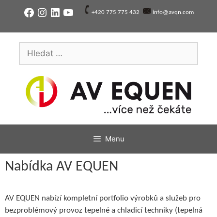
Přeskočit
Facebook
Instagram
LinkedIn
YouTube
+420 775 775 432
info@avqn.com
na
obsah
Hledat:
Menu
Nabídka AV EQUEN
AV EQUEN nabízí kompletní portfolio výrobků a služeb pro
bezproblémový provoz tepelné a chladicí techniky (tepelná