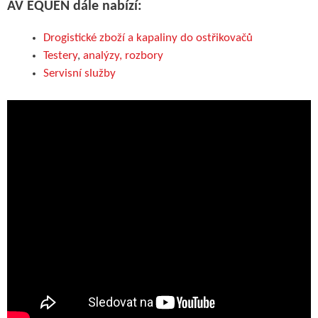
AV EQUEN dále nabízí:
Drogistické zboží a kapaliny do ostřikovačů
Testery
,
analýzy, rozbory
Servisní služby