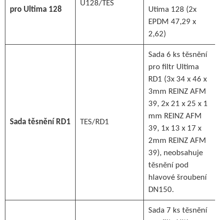
U128/TES
pro Ultima 128
Utima 128 (2x
EPDM 47,29 x
2,62)
Sada 6 ks těsnění
pro filtr Ultima
RD1 (3x 34 x 46 x
3mm REINZ AFM
39, 2x 21 x 25 x 1
mm REINZ AFM
Sada těsnění RD1
TES/RD1
39, 1x 13 x 17 x
2mm REINZ AFM
39), neobsahuje
těsnění pod
hlavové šroubení
DN150.
Sada 7 ks těsnění