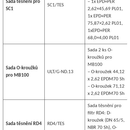
Sada těsnění pro
– 1x EPD+PER
SC1/TES
SC1
2,62×45,69 PL01,
1x EPD+PER
75,87×2,62 PL01,
1xEPD+PER
68,0×4,00 PL01
Sada 2 ks O-
kroužků pro
MB100
Sada O-kroužků
ULT/G-ND.13
– O-kroužek 44,12
pro MB100
x 2,62 EPDM70 Sh
– O-kroužek 71,12
x 2,62 EPDM70 Sh
Sada těsnění pro
filtr RD4: D-
kroužek (DN 65/5,
Sada těsnění RD4
RD4/TES
NBR 70 Sh), O-