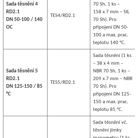
Sada těsnění 4
70 Sh, 1 ks –
RD2.1
158 x 7 mm – SIL
TES4/RD2.1
DN 50-100 / 140
70 Sh). Pro
OC
připojení DN 50-
100 a max. prac.
teplotu 140 °C.
Sada těsnění (1 ks
– 38 x 4 mm –
Sada těsnění 5
NBR 70 Sh, 1 ks –
RD2.1
209 x 7 mm – NBR
TES5/RD2.1
DN 125-150 / 85
70 Sh). Pro
°C
připojení DN 125-
150 a max. prac.
teplotu 85 °C.
Sada těsnění vč.
těsnění jímky
manometru (1 ks