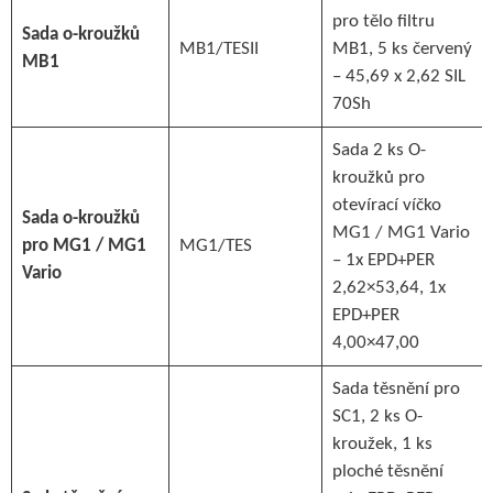
pro tělo filtru
Sada o-kroužků
MB1/TESII
MB1, 5 ks červený
MB1
– 45,69 x 2,62 SIL
70Sh
Sada 2 ks O-
kroužků pro
otevírací víčko
Sada o-kroužků
MG1 / MG1 Vario
pro MG1 / MG1
MG1/TES
– 1x EPD+PER
Vario
2,62×53,64, 1x
EPD+PER
4,00×47,00
Sada těsnění pro
SC1, 2 ks O-
kroužek, 1 ks
ploché těsnění