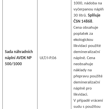
1000, nádoba na
vyčerpanou náplň
30 litrů.
Splňuje
ČSN 14868
.
Cena obsahuje
poplatek za
ekologickou
likvidaci použité
Sada náhradních
demineralizační
náplní AVDK NP
ULT/I-P.06
náplně. Cena
500/1000
neobsahuje
náklady na
přepravu použité
demineralizační
náplně pro
likvidaci.
V případě vrácení
sudu s použitou