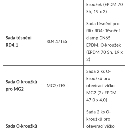
kroužek (EPDM 70
Sh, 19 x 2)
Sada těsnění pro
filtr RD4: Těsnění
Sada těsnění
clamp DN65
RD4.1/TES
RD4.1
EPDM, O-kroužek
(EPDM 70 Sh, 19 x
2)
Sada 2 ks O-
kroužků pro
Sada O-kroužků
MG2/TES
otevírací víčko
pro MG2
MG2 (2x EPDM
47,0 x 4,0)
Sada 2 ks O-
kroužků pro
Sada O-kroužků
otevírací víčko