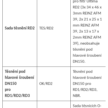
pro filtr Ultima
RD2 (3x 34 x 46 x
3mm REINZ AFM
39, 2x 21 x 25 x 1
mm REINZ AFM
Sada těsnění RD2
TES/RD2
39, 2x 13 x 17 x
2mm REINZ AFM
39), neobsahuje
těsnění pod
hlavové šroubení
DN150.
Těsnění pod
Těsnění pod
hlavové šroubení
hlavové šroubení
DN150
OK/RD2
DN150 pro
pro
RD1/RD2/RD3,
RD1/RD2/RD3
NBR.
Sada těsnících O-