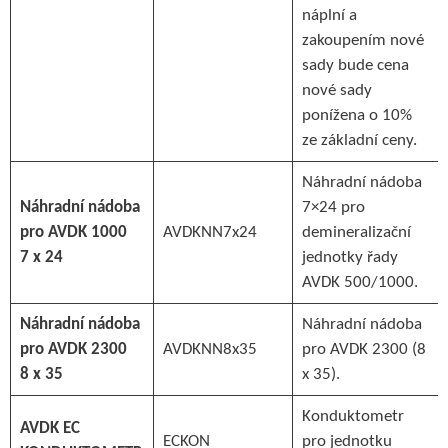
náplní a
zakoupením nové
sady bude cena
nové sady
ponížena o 10%
ze základní ceny.
Náhradní nádoba
Náhradní nádoba
7×24 pro
pro AVDK 1000
AVDKNN7x24
demineralizační
7 x 24
jednotky řady
AVDK 500/1000.
Náhradní nádoba
Náhradní nádoba
pro AVDK 2300
AVDKNN8x35
pro AVDK 2300 (8
8 x 35
x 35).
Konduktometr
AVDK EC
ECKON
pro jednotku