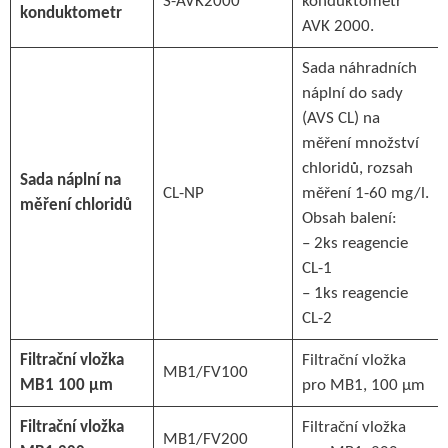
S-AVK2000
konduktometr
konduktometr
AVK 2000.
Sada náhradních
náplní do sady
(AVS CL) na
měření množství
chloridů, rozsah
Sada náplní na
CL-NP
měření 1-60 mg/l.
měření chloridů
Obsah balení:
– 2ks reagencie
CL-1
– 1ks reagencie
CL-2
Filtrační vložka
Filtrační vložka
MB1/FV100
MB1 100 µm
pro MB1, 100 µm
Filtrační vložka
Filtrační vložka
MB1/FV200