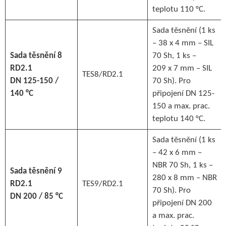
teplotu 110 °C.
Sada těsnění (1 ks
– 38 x 4 mm – SIL
Sada těsnění 8
70 Sh, 1 ks –
RD2.1
209 x 7 mm – SIL
TES8/RD2.1
DN 125-150 /
70 Sh). Pro
140 °C
připojení DN 125-
150 a max. prac.
teplotu 140 °C.
Sada těsnění (1 ks
– 42 x 6 mm –
NBR 70 Sh, 1 ks –
Sada těsnění 9
280 x 8 mm – NBR
RD2.1
TES9/RD2.1
70 Sh). Pro
DN 200 / 85 °C
připojení DN 200
a max. prac.