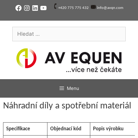
Přeskočit
Facebook
Instagram
LinkedIn
YouTube
+420 775 775 432
info@avqn.com
na
obsah
Hledat:
Menu
Náhradní díly a spotřební materiál
Specifikace
Objednací kód
Popis výrobku