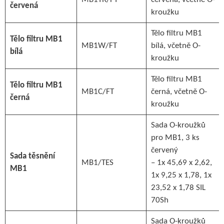
červená
kroužku
Tělo filtru MB1
Tělo filtru MB1
MB1W/FT
bílá, včetně O-
bílá
kroužku
Tělo filtru MB1
Tělo filtru MB1
MB1C/FT
černá, včetně O-
černá
kroužku
Sada O-kroužků
pro MB1, 3 ks
červený
Sada těsnění
MB1/TES
– 1x 45,69 x 2,62,
MB1
1x 9,25 x 1,78, 1x
23,52 x 1,78 SIL
70Sh
Sada O-kroužků