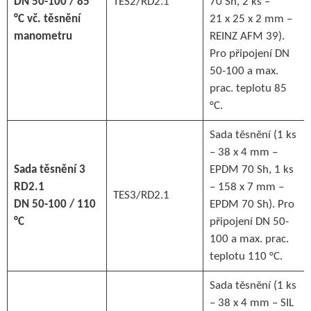
DN 50-100 / 85
TES2/RD2.1
70 Sh, 2 ks –
°C vč. těsnění
21 x 25 x 2 mm –
manometru
REINZ AFM 39).
Pro připojení DN
50-100 a max.
prac. teplotu 85
°C.
Sada těsnění (1 ks
– 38 x 4 mm –
Sada těsnění 3
EPDM 70 Sh, 1 ks
RD2.1
– 158 x 7 mm –
TES3/RD2.1
DN 50-100 / 110
EPDM 70 Sh). Pro
°C
připojení DN 50-
100 a max. prac.
teplotu 110 °C.
Sada těsnění (1 ks
– 38 x 4 mm – SIL