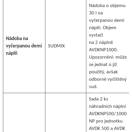
Nádoba o objemu
30 l na
vyčerpanou demi
náplň. Objem
vystačí
Nádoba na
na 2 náplně
vyčerpanou demi
SUDMIX
AVDKNP1000.
náplň
Upozornění: může
se jednat o již
použitý, avšak
odborně vyčištěný
sud.
Sada 2 ks
náhradních náplní
AVDKNP500/1000
NP pro jednotku
AVDK 500 a AVDK