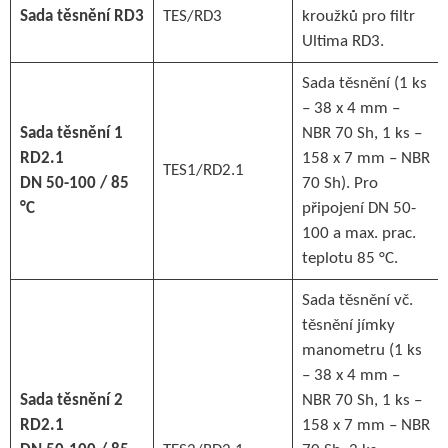
Sada těsnění RD3
TES/RD3
kroužků pro filtr
Ultima RD3.
Sada těsnění (1 ks
– 38 x 4 mm –
Sada těsnění 1
NBR 70 Sh, 1 ks –
RD2.1
158 x 7 mm – NBR
TES1/RD2.1
DN 50-100 / 85
70 Sh). Pro
°C
připojení DN 50-
100 a max. prac.
teplotu 85 °C.
Sada těsnění vč.
těsnění jímky
manometru (1 ks
– 38 x 4 mm –
Sada těsnění 2
NBR 70 Sh, 1 ks –
RD2.1
158 x 7 mm – NBR