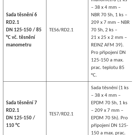
– 38 x 4 mm –
Sada těsnění 6
NBR 70 Sh, 1 ks –
RD2.1
209 x 7 mm – NBR
DN 125-150 / 85
TES6/RD2.1
70 Sh, 2 ks –
°C vč. těsnění
21 x 25 x 2 mm –
manometru
REINZ AFM 39).
Pro připojení DN
125-150 a max.
prac. teplotu 85
°C.
Sada těsnění (1 ks
– 38 x 4 mm –
Sada těsnění 7
EPDM 70 Sh, 1 ks
RD2.1
– 209 x 7 mm –
TES7/RD2.1
DN 125-150 /
EPDM 70 Sh). Pro
110 °C
připojení DN 125-
150 a max. prac.