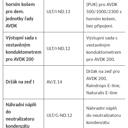
horním košem
(PUK) pro AVDK
pro dem.
ULT/I-ND.13
500/1000/2300 s
jednotky řady
horním košem,
AVDK
bez připojení.
Výstupní sada s
Výstupní sada s
vestavěným
vestavěným
ULT/I-ND.12
konduktometrem
konduktometrem
pro AVDK 200
pro AVDK 200.
Držák na zeď pro
AVDK 200,
Držák na zeď I
AV/E.14
Raindrops E–line,
Naturalis E–line
Náhradní náplň
Náhradní náplň
do
ULT/G-ND.12
do neutralizatoru
neutralizatoru
kondenzátu
kondenzátu