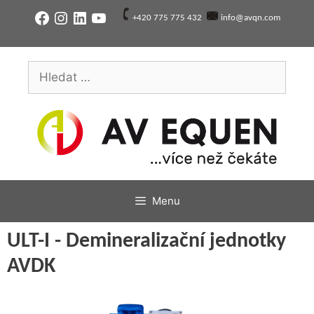
Přeskočit
Facebook
Instagram
LinkedIn
YouTube
+420 775 775 432
info@avqn.com
na
obsah
Hledat:
Menu
ULT-I - Demineralizační jednotky
AVDK