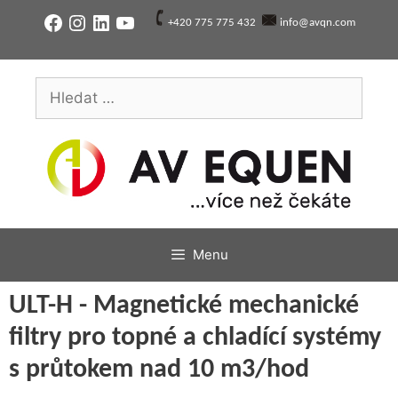
Přeskočit
Facebook
Instagram
LinkedIn
YouTube
+420 775 775 432
info@avqn.com
na
obsah
Hledat:
Menu
ULT-H - Magnetické mechanické
filtry pro topné a chladící systémy
s průtokem nad 10 m3/hod