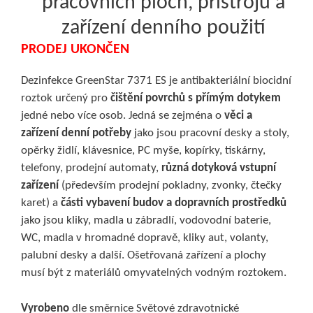
pracovních ploch, přístrojů a
zařízení denního použití
PRODEJ UKONČEN
Dezinfekce GreenStar 7371 ES je antibakteriální biocidní
roztok určený pro
čištění
povrchů s přímým dotykem
jedné nebo více osob. Jedná se zejména o
věci a
zařízení denní potřeby
jako jsou pracovní desky a stoly,
opěrky židlí, klávesnice, PC myše, kopírky, tiskárny,
telefony, prodejní automaty,
různá dotyková vstupní
zařízení
(především prodejní pokladny, zvonky, čtečky
karet) a
části vybavení budov a dopravních prostředků
jako jsou kliky, madla u zábradlí, vodovodní baterie,
WC, madla v hromadné dopravě, kliky aut, volanty,
palubní desky a další. Ošetřovaná zařízení a plochy
musí být z materiálů omyvatelných vodným roztokem.
Vyrobeno
dle směrnice Světové zdravotnické