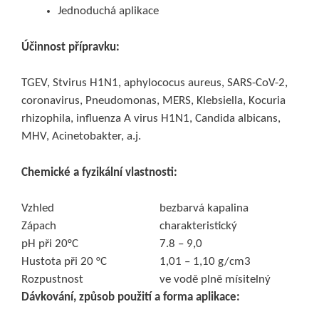
Jednoduchá aplikace
Účinnost přípravku:
TGEV, Stvirus H1N1, aphylococus aureus, SARS-CoV-2,
coronavirus, Pneudomonas, MERS, Klebsiella, Kocuria
rhizophila, influenza A virus H1N1, Candida albicans,
MHV, Acinetobakter, a.j.
Chemické a fyzikální vlastnosti:
Vzhled
bezbarvá kapalina
Zápach
charakteristický
pH při 20°C
7.8 – 9,0
Hustota při 20 °C
1,01 – 1,10 g/cm3
Rozpustnost
ve vodě plně mísitelný
Dávkování, způsob použití a forma aplikace: