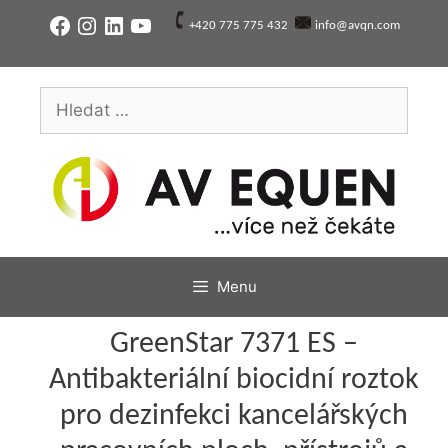
Přeskočit
Facebook
Instagram
LinkedIn
YouTube
+420 775 775 432
info@avqn.com
na
obsah
Hledat:
Menu
GreenStar 7371 ES –
Antibakteriální biocidní roztok
pro dezinfekci kancelářských