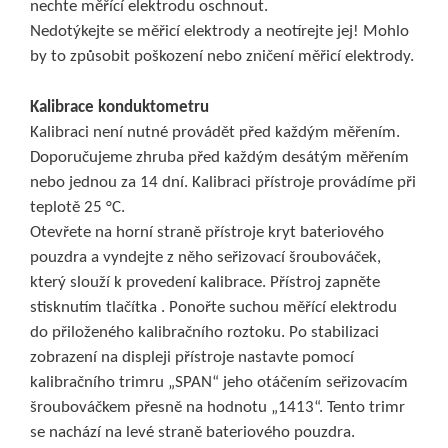
nechte měřící elektrodu oschnout.
Nedotýkejte se měřicí elektrody a neotírejte jej! Mohlo
by to způsobit poškození nebo zničení měřicí elektrody.
Kalibrace konduktometru
Kalibraci není nutné provádět před každým měřením.
Doporučujeme zhruba před každým desátým měřením
nebo jednou za 14 dní. Kalibraci přístroje provádíme při
teplotě 25 °C.
Otevřete na horní straně přístroje kryt bateriového
pouzdra a vyndejte z něho seřizovací šroubováček,
který slouží k provedení kalibrace. Přístroj zapněte
stisknutím tlačítka . Ponořte suchou měřící elektrodu
do přiloženého kalibračního roztoku. Po stabilizaci
zobrazení na displeji přístroje nastavte pomocí
kalibračního trimru „SPAN“ jeho otáčením seřizovacím
šroubováčkem přesně na hodnotu „1413“. Tento trimr
se nachází na levé straně bateriového pouzdra.