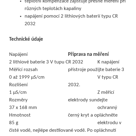
teplotní kompenzace zajišťuje přesné měření při
různých teplotách kapaliny
napájení pomocí 2 lithiových baterií typu CR
2032
Technické údaje
Napájení
Příprava na měření
2 lithiové baterie 3 V tupu CR 2032
K napájení
Měřící rozsah
přístroje použijte baterie 3
0 až 1999 μS/cm
V typu CR
Rozlišení
2032.
1 μS/cm
Z měřící
Rozměry
elektrody sundejte
37 x 168 mm
ochranný
Hmotnost
černý kryt a opláchněte
85 g
elektrodu v
čisté vodě, nejlépe destilované vodě. Po opláchnutí