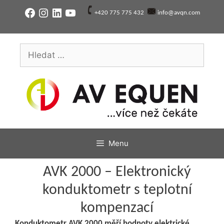
Přeskočit
Facebook
Instagram
LinkedIn
YouTube
+420 775 775 432
info@avqn.com
na
obsah
Hledat:
Menu
AVK 2000 – Elektronický
konduktometr s teplotní
kompenzací
Konduktometr AVK 2000 měří hodnoty elektrické