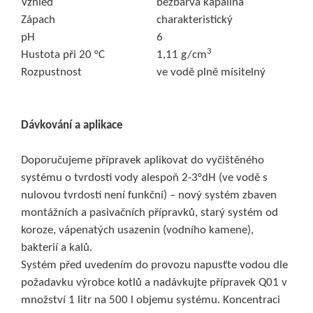
Vzhled
bezbarvá kapalina
Zápach
charakteristický
pH
6
3
Hustota při 20 °C
1,11 g/cm
Rozpustnost
ve vodě plně mísitelný
Dávkování a aplikace
Doporučujeme přípravek aplikovat do vyčištěného
systému o tvrdosti vody alespoň 2-3°dH (ve vodě s
nulovou tvrdostí není funkční) – nový systém zbaven
montážních a pasivačních přípravků, starý systém od
koroze, vápenatých usazenin (vodního kamene),
bakterií a kalů.
Systém před uvedením do provozu napusťte vodou dle
požadavku výrobce kotlů a nadávkujte přípravek Q01 v
množství 1 litr na 500 l objemu systému. Koncentraci