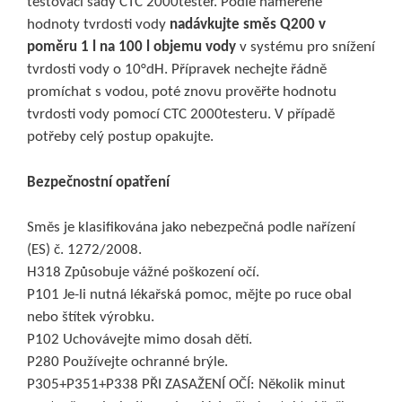
testovací sady CTC 2000tester. Podle naměřené
hodnoty tvrdosti vody
nadávkujte směs Q200 v
poměru 1 l na 100 l objemu vody
v systému pro snížení
tvrdosti vody o 10°dH. Přípravek nechejte řádně
promíchat s vodou, poté znovu prověřte hodnotu
tvrdosti vody pomocí CTC 2000testeru. V případě
potřeby celý postup opakujte.
Bezpečnostní opatření
Směs je klasifikována jako nebezpečná podle nařízení
(ES) č. 1272/2008.
H318 Způsobuje vážné poškození očí.
P101 Je-li nutná lékařská pomoc, mějte po ruce obal
nebo štítek výrobku.
P102 Uchovávejte mimo dosah dětí.
P280 Používejte ochranné brýle.
P305+P351+P338 PŘI ZASAŽENÍ OČÍ: Několik minut