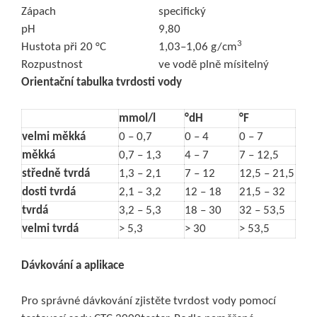
Zápach
specifický
pH
9,80
3
Hustota při 20 °C
1,03–1,06 g/cm
Rozpustnost
ve vodě plně mísitelný
Orientační tabulka tvrdosti vody
mmol
/l
°
dH
°F
velmi měkká
0 – 0,7
0 – 4
0 – 7
měkká
0,7 – 1,3
4 – 7
7 – 12,5
středně tvrdá
1,3 – 2,1
7 – 12
12,5 – 21,5
dosti tvrdá
2,1 – 3,2
12 – 18
21,5 – 32
tvrdá
3,2 – 5,3
18 – 30
32 – 53,5
velmi tvrdá
> 5,3
> 30
> 53,5
Dávkování a aplikace
Pro správné dávkování zjistěte tvrdost vody pomocí