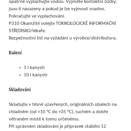
opatrně vyplachujte vodou. Vyjměte kontaktní čočky,
jsou-li nasazeny a pokud je lze vyjmout snadno.
Pokračujte ve vyplachování.
P310 Okamžitě volejte TOXIKOLOGICKÉ INFORMAČNÍ
STŘEDISKO/lékaře.
Bezpečnostní list na vyžádání u výrobce/distributora.
Balení
1 l kanystr
10 l kanystr
Skladování
Skladujte v těsně uzavřených, originálních obalech na
chladném (od +10 °C do +35 °C), suchém a dobře
větraném místě k tomu určenému.
Při správném skladování je přípravek stabilní 12