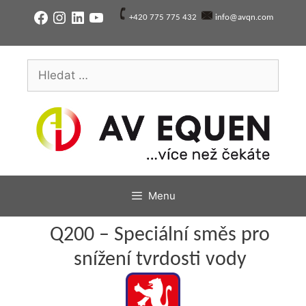
Přeskočit
Facebook
Instagram
LinkedIn
YouTube
+420 775 775 432
info@avqn.com
na
obsah
Hledat:
Menu
Q200 – Speciální směs pro
snížení tvrdosti vody