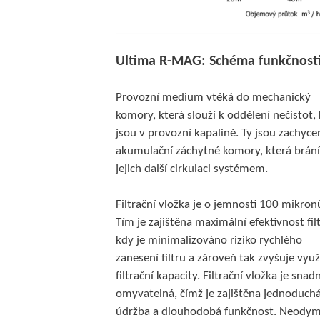
Ultima R-MAG:
Schéma funkčno
st
Provozní medium vtéká do mechanický
komory, která slouží k oddělení nečistot, 
jsou v provozní kapalině. Ty jsou zachyc
akumulační záchytné komory, která brání
jejich další cirkulaci systémem.
Filtrační vložka je o jemnosti 100 mikron
Tím je zajištěna maximální efektivnost fil
kdy je minimalizováno riziko rychlého
zanesení filtru a zároveň tak zvyšuje využi
filtrační kapacity. Filtrační vložka je snad
omyvatelná, čímž je zajištěna jednoduch
údržba a dlouhodobá funkčnost. Neody