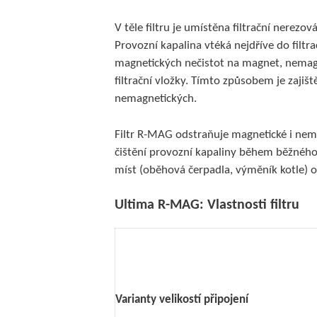
V těle filtru je umístěna filtrační nerezo
Provozní kapalina vtéká nejdříve do filtr
magnetických nečistot na magnet, nemagn
filtrační vložky. Tímto způsobem je zajiš
nemagnetických.
Filtr R-MAG odstraňuje magnetické i nema
čištění provozní kapaliny během běžného 
míst (oběhová čerpadla, výměník kotle) od
Ultima
R-MAG:
Vlastnosti filtru
Varianty velikostí připojení