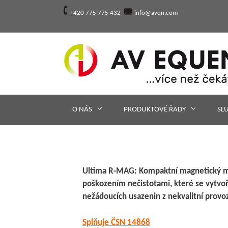
Přeskočit
+420 775 775 432
info@avqn.com
na
obsah
O NÁS
PRODUKTOVÉ ŘADY
SL
Ultima R-MAG:
Kompaktní magnetický me
poškozením nečistotami, které se vytv
nežádoucích usazenin z nekvalitní provoz
Splňuje ČSN 14868