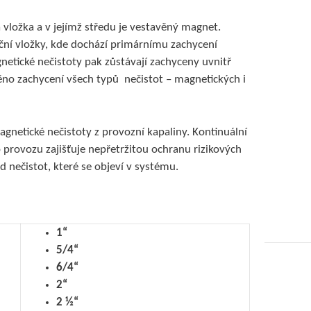
vá vložka a v jejímž středu je vestavěný magnet.
ační vložky, kde dochází primárnímu zachycení
etické nečistoty pak zůstávají zachyceny uvnitř
těno zachycení všech typů nečistot – magnetických i
gnetické nečistoty z provozní kapaliny. Kontinuální
provozu zajišťuje nepřetržitou ochranu rizikových
 nečistot, které se objeví v systému.
1
“
5/4“
6/4“
2“
2 ½“