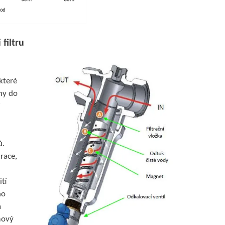
i filtru
které
eny do
ů.
trace,
tí
no
á
mový