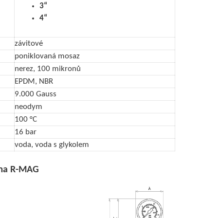
3“
4“
závitové
poniklovaná mosaz
nerez, 100 mikronů
EPDM, NBR
9.000 Gauss
neodym
100 °C
16 bar
voda, voda s glykolem
tima R-MAG