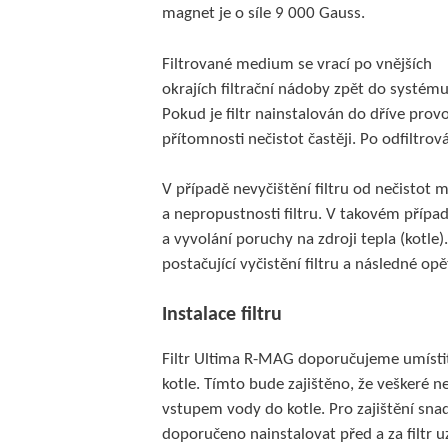
magnet je o síle 9 000 Gauss.
Filtrované medium se vrací po vnějších
okrajích filtrační nádoby zpět do systému
Pokud je filtr nainstalován do dříve prov
přítomnosti nečistot častěji. Po odfiltrová
V případě nevyčištění filtru od nečistot 
a nepropustnosti filtru. V takovém příp
a vyvolání poruchy na zdroji tepla (kotle)
postačující vyčistění filtru a následné o
Instalace filtru
Filtr Ultima R-MAG doporučujeme umístit 
kotle. Tímto bude zajištěno, že veškeré 
vstupem vody do kotle. Pro zajištění snad
doporučeno nainstalovat před a za filtr uz