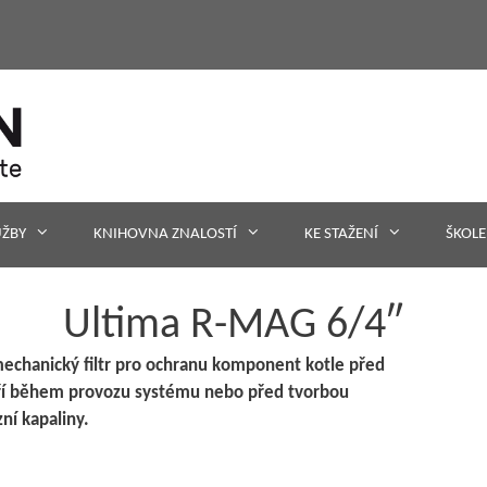
UŽBY
KNIHOVNA ZNALOSTÍ
KE STAŽENÍ
ŠKOLE
Ultima R-MAG 6/4″
chanický filtr pro ochranu komponent kotle před
oří během provozu systému nebo před tvorbou
ní kapaliny.