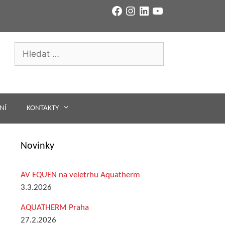
Facebook
Instagram
LinkedIn
YouTube
Hledat:
NÍ
KONTAKTY
Novinky
AV EQUEN na veletrhu Aquatherm
3.3.2026
AQUATHERM Praha
27.2.2026