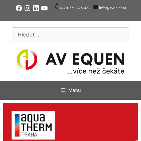
Přeskočit
Facebook
Instagram
LinkedIn
YouTube
+420 775 775 432
info@avqn.com
na
obsah
Hledat:
Menu