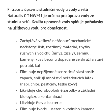
Filtrace a úpravna studniční vody a vody z vrtů
Naturalis
C-T-NW/41 je určena pro úpravu vody ze
studní a vrtů. Kvalita upravené vody splňuje požadavky
na užitkovou vodu pro domácnost.
Zachytává veškeré nežádoucí mechanické
nečistoty: listí, rostlinný materiál, zbytky
různých živočichů (hmyz, žížaly), zeminu,
kameny, kusy betonu dopadané ze skruží a staré
potrubí, kal
Eliminuje nepříjemné senzorické vlastnosti:
zápach, snižují množství nežádoucích látek
(např. chlor, pesticidy, těžké kovy)
Likviduje choroboplodné zárodky a základní
biologickou kontaminaci
Likviduje řasy a bakterie
Eliminuje tvorbu usazenin vodního kamene