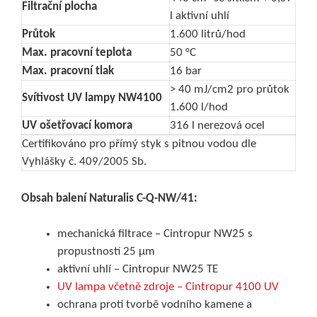
Filtrační
plocha
l aktivní uhlí
Průtok
1.600 litrů/hod
Max. pracovní teplota
50 °C
Max. pracovní tlak
16 bar
> 40 mJ/cm2 pro průtok
Svítivost UV lampy NW4100
1.600 l/hod
UV
ošetřovací komora
316 l nerezová ocel
Certifikováno pro přímý styk s pitnou vodou dle
Vyhlášky č. 409/2005 Sb.
Obsah balení
Naturalis C-Q-NW/41:
mechanická filtrace – Cintropur NW25 s
propustností 25 μm
aktivní uhlí – Cintropur NW25 TE
UV lampa včetně zdroje – Cintropur 4100 UV
ochrana proti tvorbě vodního kamene a