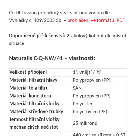
Certifikováno pro přímý styk s pitnou vodou dle
Vyhlášky č. 409/2005 Sb. –
prohlášení ve formátu .PDF
Doporučené příslušenství:
2 x kulový kohout dle místní
situace
Naturalis
C-Q-NW/41 – v
lastnosti:
Velikost připojení
1“, vnější / ¾“
Materiál filtrační hlavy
Polypropylen (PP)
Materiál těla filtru
SAN
Materiál konektoru
Polypropylen (PP)
Materiál filtrační vložky
Polyester
Materiál středové trubky
Polyethylen (PE)
Jemnost filtrační vložky
25 mikronů
mechanických nečistot
440 cm² se sítkem + 0,57