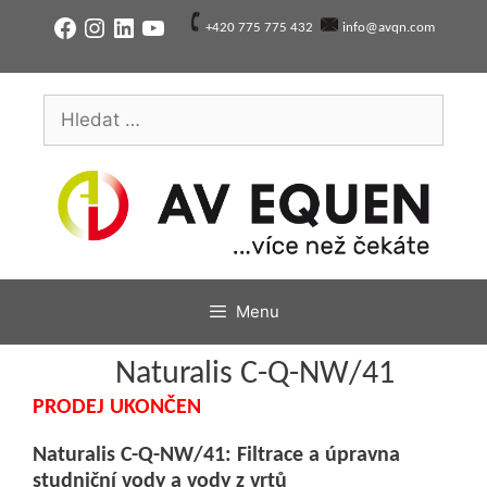
Přeskočit
Facebook
Instagram
LinkedIn
YouTube
+420 775 775 432
info@avqn.com
na
obsah
Hledat:
Menu
Naturalis C-Q-NW/41
PRODEJ UKONČEN
Naturalis C-Q-NW/41: Filtrace a úpravna
studniční vody a vody z vrtů