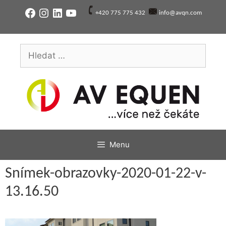
Přeskočit
Facebook
Instagram
LinkedIn
YouTube
+420 775 775 432
info@avqn.com
na
obsah
Hledat:
Menu
Snímek-obrazovky-2020-01-22-v-
13.16.50