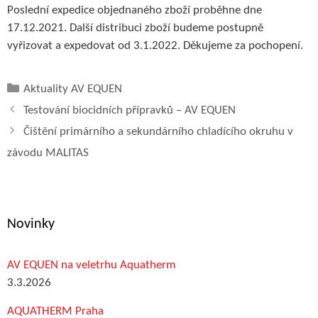
Poslední expedice objednaného zboží proběhne dne
17.12.2021. Další distribuci zboží budeme postupně
vyřizovat a expedovat od 3.1.2022. Děkujeme za pochopení.
Rubriky
Aktuality AV EQUEN
Testování biocidních přípravků – AV EQUEN
Čištění primárního a sekundárního chladícího okruhu v
závodu MALITAS
Novinky
AV EQUEN na veletrhu Aquatherm
3.3.2026
AQUATHERM Praha