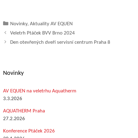
Rubriky
Novinky
,
Aktuality AV EQUEN
Veletrh Ptáček BVV Brno 2024
Den otevřených dveří servisní centrum Praha 8
Novinky
AV EQUEN na veletrhu Aquatherm
3.3.2026
AQUATHERM Praha
27.2.2026
Konference Ptáček 2026