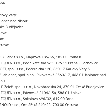
aha:
rlovy Vary:
blonec nad Nisou:
ské Budějovice:
lava:
no:
trava:
 CZ Servis s.r.o., Klapkova 185/56, 182 00 Praha 8
 EQUEN s.r.o., Podnikatelská 565, 196 11 Praha – Běchovice
KOST, spol. s r.o., Počernická 120, 360 17 Karlovy Vary 5
P Jablonec, spol. s r.o., Pivovarská 3563/17, 466 01 Jablonec nad
sou
+ P Želeč, spol. s r. o., Novohradská 24, 370 01 České Budějovice
 EQUEN s.r.o., Pávovská 3104/15a, 586 01 Jihlava
 EQUEN s.r.o., Sokolova 696/32, 619 00 Brno
RNOLD s.r.o., Ocelářská 240/23, 703 00 Ostrava