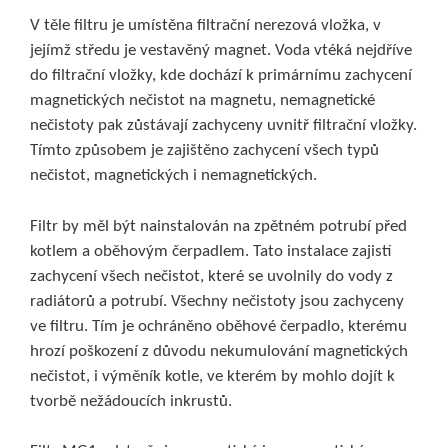
V těle filtru je umístěna filtrační nerezová vložka, v
jejímž středu je vestavěný magnet. Voda vtéká nejdříve
do filtrační vložky, kde dochází k primárnímu zachycení
magnetických nečistot na magnetu, nemagnetické
nečistoty pak zůstávají zachyceny uvnitř filtrační vložky.
Tímto způsobem je zajištěno zachycení všech typů
nečistot, magnetických i nemagnetických.
Filtr by měl být nainstalován na zpětném potrubí před
kotlem a oběhovým čerpadlem. Tato instalace zajistí
zachycení všech nečistot, které se uvolnily do vody z
radiátorů a potrubí. Všechny nečistoty jsou zachyceny
ve filtru. Tím je ochráněno oběhové čerpadlo, kterému
hrozí poškození z důvodu nekumulování magnetických
nečistot, i výměník kotle, ve kterém by mohlo dojít k
tvorbě nežádoucích inkrustů.