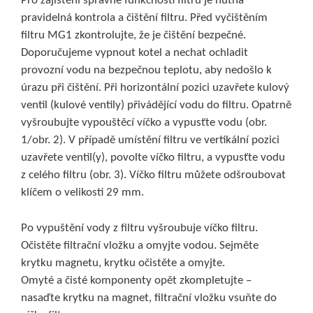
Pro zajištění správné funkčnosti filtru je nutná
pravidelná kontrola a čištění filtru. Před vyčištěním
filtru MG1 zkontrolujte, že je čištění bezpečné.
Doporučujeme vypnout kotel a nechat ochladit
provozní vodu na bezpečnou teplotu, aby nedošlo k
úrazu při čištění. Při horizontální pozici uzavřete kulový
ventil (kulové ventily) přivádějící vodu do filtru. Opatrně
vyšroubujte vypouštěcí víčko a vypusťte vodu (obr.
1/obr. 2). V případě umístění filtru ve vertikální pozici
uzavřete ventil(y), povolte víčko filtru, a vypusťte vodu
z celého filtru (obr. 3). Víčko filtru můžete odšroubovat
klíčem o velikosti 29 mm.
Po vypuštění vody z filtru vyšroubuje víčko filtru.
Očistěte filtrační vložku a omyjte vodou. Sejměte
krytku magnetu, krytku očistěte a omyjte.
Omyté a čisté komponenty opět zkompletujte –
nasaďte krytku na magnet, filtrační vložku vsuňte do