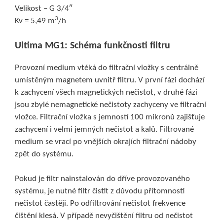
Velikost – G 3/4″
3
Kv = 5,49 m
/h
Ultima MG1:
Schéma funkčnosti filtru
Provozní medium vtéká do filtrační vložky s centrálně
umístěným magnetem uvnitř filtru. V první fázi dochází
k zachycení všech magnetických nečistot, v druhé fázi
jsou zbylé nemagnetické nečistoty zachyceny ve filtrační
vložce. Filtrační vložka s jemností 100 mikronů zajišťuje
zachycení i velmi jemných nečistot a kalů. Filtrované
medium se vrací po vnějších okrajích filtrační nádoby
zpět do systému.
Pokud je filtr nainstalován do dříve provozovaného
systému, je nutné filtr čistit z důvodu přítomnosti
nečistot častěji. Po odfiltrování nečistot frekvence
čištění klesá. V případě nevyčištění filtru od nečistot