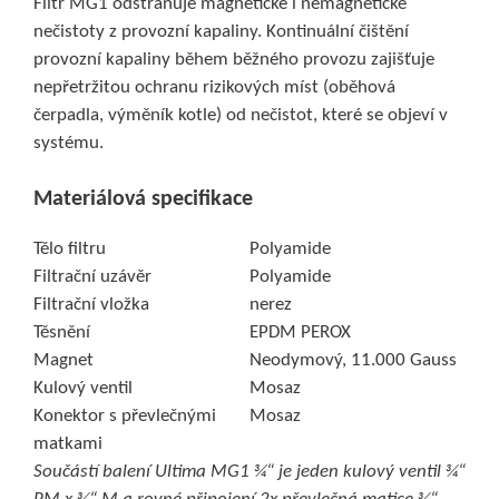
Filtr MG1 odstraňuje magnetické i nemagnetické
nečistoty z provozní kapaliny. Kontinuální čištění
provozní kapaliny během běžného provozu zajišťuje
nepřetržitou ochranu rizikových míst (oběhová
čerpadla, výměník kotle) od nečistot, které se objeví v
systému.
Materiálová specifikace
Tělo filtru
Polyamide
Filtrační uzávěr
Polyamide
Filtrační vložka
nerez
Těsnění
EPDM PEROX
Magnet
Neodymový, 11.000 Gauss
Kulový ventil
Mosaz
Konektor s převlečnými
Mosaz
matkami
Součástí balení Ultima MG1 ¾“ je jeden kulový ventil ¾“