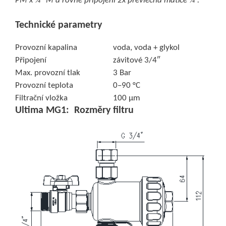
PM x ¾“ M a rovné připojení 2x převlečná matice ¾“.
Technické parametry
Provozní kapalina
voda, voda + glykol
Připojení
závitové 3/4″
Max. provozní tlak
3 Bar
Provozní teplota
0–90 °C
Filtrační vložka
100 μm
Ultima MG1:
Rozměry filtru