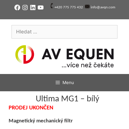
Přeskočit
Facebook
Instagram
LinkedIn
YouTube
+420 775 775 432
info@avqn.com
na
obsah
Hledat:
Menu
Ultima MG1 – bílý
PRODEJ UKONČEN
Magnetický mechanický filtr