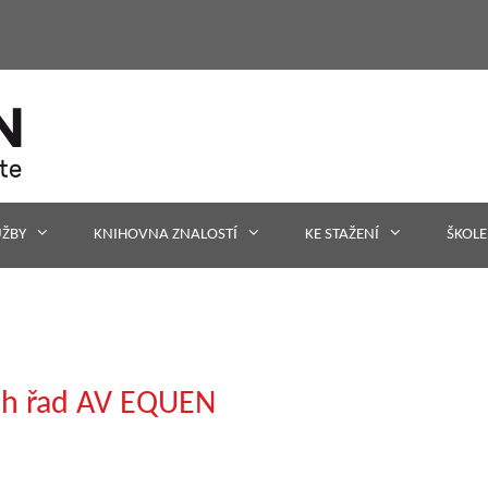
UŽBY
KNIHOVNA ZNALOSTÍ
KE STAŽENÍ
ŠKOLE
ch řad AV EQUEN