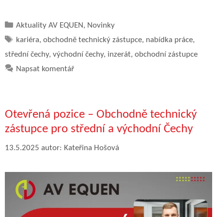
Rubriky
Aktuality AV EQUEN
,
Novinky
Štítky
kariéra
,
obchodně technický zástupce
,
nabídka práce
,
střední čechy
,
východní čechy
,
inzerát
,
obchodní zástupce
Napsat komentář
Otevřená pozice – Obchodně technický
zástupce pro střední a východní Čechy
13.5.2025
autor:
Kateřina Hošová