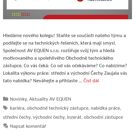
Hledáme nového kolegu! Staňte se součástí našeho týmu a
podílejte se na technických řešeních, která mají smysl.
Společnost AV EQUEN s.r.o. rozšiřuje svůj tým a hledá
motivovaného a spolehlivého Obchodně technického
zástupce. Co vás čeká: Co od vás očekáváme? Co nabízíme?
Lokalita výkonu práce: střední a východní Čechy Zaujala vás
tato nabídka? Neváhejte a přihlaste …
Číst dál
Rubriky
Novinky
,
Aktuality AV EQUEN
Štítky
kariéra
,
obchodně technický zástupce
,
nabídka práce
,
střední čechy
,
východní čechy
,
inzerát
,
obchodní zástupce
Napsat komentář