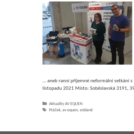
… aneb ranní příjemné neformální setkání s 
listopadu 2021 Místo: Soběslavská 3191, 3
Rubriky
Aktuality AV EQUEN
Štítky
Ptáček
,
av equen
,
snídaně