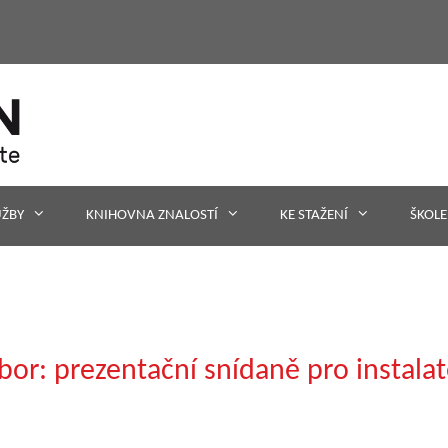
UŽBY
KNIHOVNA ZNALOSTÍ
KE STAŽENÍ
ŠKOLE
or: prezentační snídaně pro instala