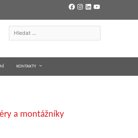
Facebook
Instagram
LinkedIn
YouTube
Hledat:
NÍ
KONTAKTY
téry a montážníky