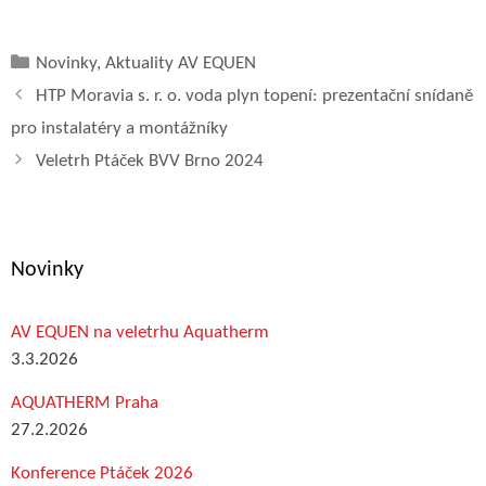
Rubriky
Novinky
,
Aktuality AV EQUEN
HTP Moravia s. r. o. voda plyn topení: prezentační snídaně
pro instalatéry a montážníky
Veletrh Ptáček BVV Brno 2024
Novinky
AV EQUEN na veletrhu Aquatherm
3.3.2026
AQUATHERM Praha
27.2.2026
Konference Ptáček 2026