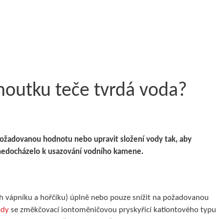
ohoutku teče tvrdá voda?
a požadovanou hodnotu nebo upravit složení vody tak, aby
 nedocházelo k usazování vodního kamene.
ah vápníku a hořčíku) úplně nebo pouze snížit na požadovanou
ody
se změkčovací iontoměničovou pryskyřicí kationtového typu