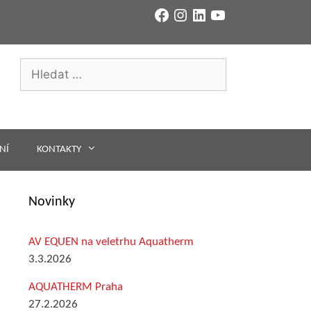
Facebook
Instagram
LinkedIn
YouTube
Hledat:
NÍ
KONTAKTY
Novinky
AV EQUEN na veletrhu Aquatherm
3.3.2026
AQUATHERM Praha
27.2.2026