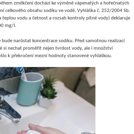
 během změkčení dochází ke výměně vápenatých a hořečnatých
ení celkového obsahu sodíku ve vodě. Vyhláška č. 252/2004 Sb.
 teplou vodu a četnost a rozsah kontroly pitné vody) deklaruje
00 mg/l.
e bude narůstat koncentrace sodíku. Před samotnou realizací
si nechat proměřit nejen tvrdost vody, ale i množství
ošlo k překročení mezní hodnoty stanovené vyhláškou.