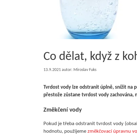
Co dělat, když z k
13.9.2021
autor:
Miroslav Fuks
Tvrdost vody lze odstranit úplně, snížit n
přestože zůstane tvrdost vody zachována,
Změkčení vody
Pokud je třeba odstranit tvrdost vody (obs
hodnotu, použijeme
změkčovací úpravnu v