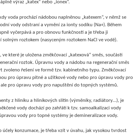
náplně výraz „katex“ nebo „ionex“.
 kdy voda prochází nádobou naplněnou „katexem“, v němž se
vodní vody odstraní a vymění za ionty sodíku (Na+). Během
pně vyčerpává a pro obnovu funkčnosti a je třeba ji
dí solným roztokem (nasyceným roztokem NaCl ve vodě).
 ve které je uložena změkčovací „katexová“ směs, součástí
generační roztok. Úpravnu vody a nádobu na regenerační směs
 zvoleno řešení ve formě tzv. kabinetního typu. Změkčovací
nou pro úpravu pitné a užitkové vody nebo pro úpravu vody pro
 ale pro úpravu vody pro napuštění do topných systémů.
ty z hliníku a hliníkových slitin (výměníky, radiátory…), je
ěkčené vody dochází po zahřátí k tzv. samoalkalizaci vody
pravou vody pro topné systémy je demineralizace vody.
účely konzumace, je třeba vzít v úvahu, jak vysokou tvrdost