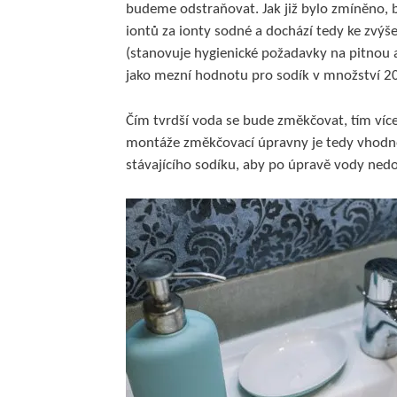
budeme odstraňovat. Jak již bylo zmíněno,
iontů za ionty sodné a dochází tedy ke zvýš
(stanovuje hygienické požadavky na pitnou a
jako mezní hodnotu pro sodík v množství 2
Čím tvrdší voda se bude změkčovat, tím víc
montáže změkčovací úpravny je tedy vhodné 
stávajícího sodíku, aby po úpravě vody ned