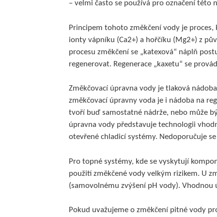
– velmi často se používá pro označení této 
Principem tohoto změkčení vody je proces,
ionty vápníku (Ca2+) a hořčíku (Mg2+) z pů
procesu změkčení se „katexová“ náplň postu
regenerovat. Regenerace „kaxetu“ se prová
Změkčovací úpravna vody je tlaková nádoba,
změkčovací úpravny voda je i nádoba na re
tvoří buď samostatné nádrže, nebo může být
úpravna vody představuje technologii vhod
otevřené chladicí systémy. Nedoporučuje se
Pro topné systémy, kde se vyskytují komponen
použití změkčené vody velkým rizikem. U zm
(samovolnému zvýšení pH vody). Vhodnou ú
Pokud uvažujeme o změkčení pitné vody pro 