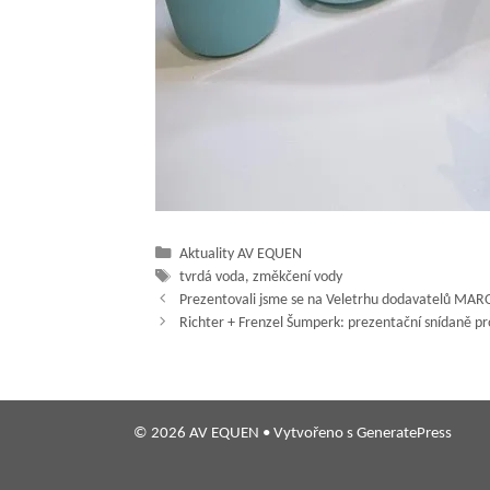
Rubriky
Aktuality AV EQUEN
Štítky
tvrdá voda
,
změkčení vody
Prezentovali jsme se na Veletrhu dodavatelů MAR
Richter + Frenzel Šumperk: prezentační snídaně pr
© 2026 AV EQUEN
• Vytvořeno s
GeneratePress