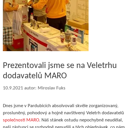
Prezentovali jsme se na Veletrhu
dodavatelů MARO
10.9.2021
autor:
Miroslav Fuks
Dnes jsme v Pardubicích absolvovali skvěle zorganizovaný,
prosluněný, pohodový a hojně navštívený Veletrh dodavatelů
společnosti MARO
. Náš stánek ostudu nepochybně neudělal,
naši zástupci se rozhodně nenudili a těch objednávek, co nám