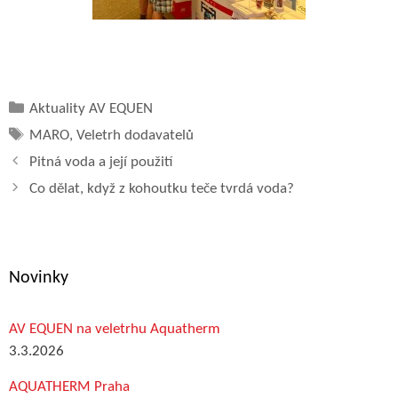
Rubriky
Aktuality AV EQUEN
Štítky
MARO
,
Veletrh dodavatelů
Pitná voda a její použití
Co dělat, když z kohoutku teče tvrdá voda?
Novinky
AV EQUEN na veletrhu Aquatherm
3.3.2026
AQUATHERM Praha