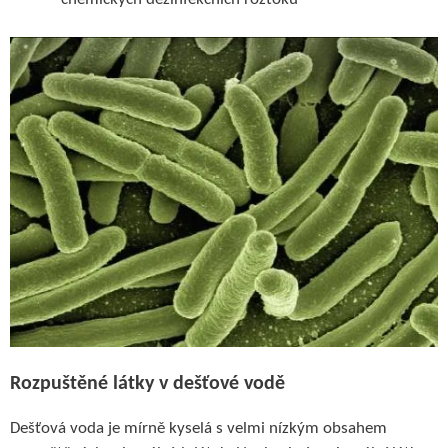
Rozpuštěné látky
v dešťové vodě
Dešťová voda je mírně kyselá s velmi nízkým obsahem