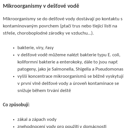
Mikroorganismy v dešťové vodě
Mikroorganismy se do dešťové vody dostávají po kontaktu s
kontaminovaným povrchem (ptačí trus nebo tlející listí na
střeše, choroboplodné zárodky ve vzduchu…).
bakterie, viry, řasy
v dešťové vodě můžeme nalézt bakterie typu E. coli,
koliformní bakterie a enterokoky, dále to jsou např.
patogeny, jako je Salmonella, Shigella a Pseudomonas
vyšší koncentrace mikroorganismů se běžně vyskytují
v první vlně dešťové vody a úroveň kontaminace se
snižuje během trvání deště
Co způsobují:
zákal a zápach vody
znehodnocení vody pro použití v domácnosti