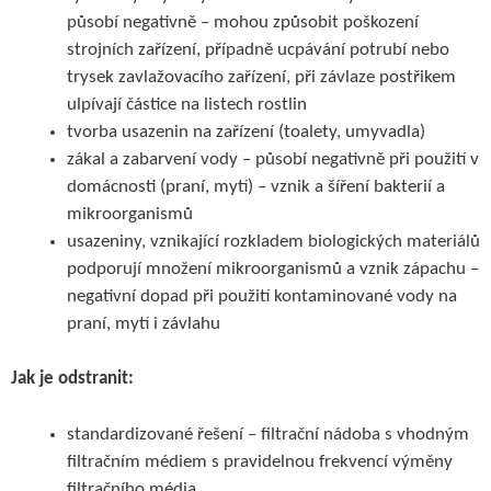
působí negativně – mohou způsobit poškození
strojních zařízení, případně ucpávání potrubí nebo
trysek zavlažovacího zařízení, při závlaze postřikem
ulpívají částice na listech rostlin
tvorba usazenin na zařízení (toalety, umyvadla)
zákal a zabarvení vody – působí negativně při použití v
domácnosti (praní, mytí) – vznik a šíření bakterií a
mikroorganismů
usazeniny, vznikající rozkladem biologických materiálů
podporují množení mikroorganismů a vznik zápachu –
negativní dopad při použití kontaminované vody na
praní, mytí i závlahu
Jak je odstranit:
standardizované řešení – filtrační nádoba s vhodným
filtračním médiem s pravidelnou frekvencí výměny
filtračního média