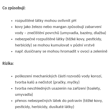
Co způsobují:
rozpuštěné látky mohou ovlivnit pH
kovy jako železo nebo mangan způsobují zabarvení
vody – znečištění povrchů (umyvadla, bazény, dlažba)
nebezpečné rozpuštěné látky (těžké kovy, pesticidy,
herbicidy) se mohou kumulovat v půdní vrstvě
např. dusičnany se mohou hromadit v ovoci a zelenině
Rizika:
poškození mechanických částí rozvodů vody korozí,
tvorba kalů a nečistot (pračky, myčky)
tvorba nevzhledných usazenin na zařízení (toalety,
umyvadla)
přenos nebezpečných látek do potravin (těžké kovy,
pesticidy, herbicidy, dusíkaté látky)