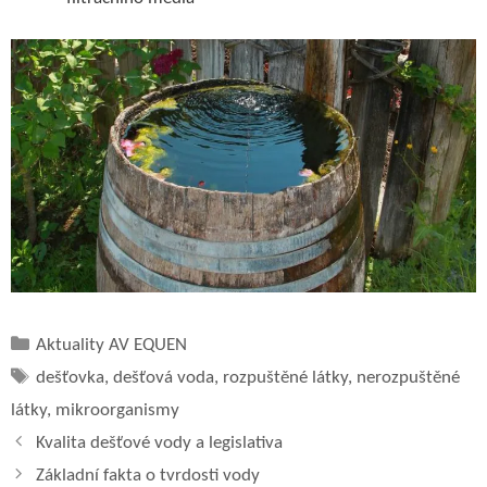
Rubriky
Aktuality AV EQUEN
Štítky
dešťovka
,
dešťová voda
,
rozpuštěné látky
,
nerozpuštěné
látky
,
mikroorganismy
Kvalita dešťové vody a legislativa
Základní fakta o tvrdosti vody