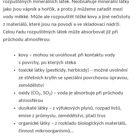
rozpuštěných minerálních látek. Neobsahuje minerální látky
jako jsou vápník a hořčík, a proto ji můžeme zařadit mezi
vody měkké. Může ale rozpouštět těžké kovy a jiné nečistoty
z materiálů, které jsou na povodí a ve skladovací nádrži.
Celou řadu rozpuštěných látek může absorbovat již při
průchodu atmosférou:
kovy – mohou se uvolňovat při kontaktu vody
s povrchy, po kterých stéká
toxické látky (pesticidy, herbicidy) – možné uvolnění
ze střešních krytin se speciální povrchovou úpravou,
zemědělství
oxidy (CO
, SO
) – voda je absorbuje při průchodu
2
2
atmosférou
dusíkaté látky – z výfukových plynů, rozpad listů,
emise z průmyslu, zemědělství, ptačí trus
organické látky – z rozkladu biologických materiálů,
činnost mikroorganismů…