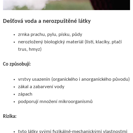
Dešťová voda a nerozpuštěné látky
zrnka prachu, pylu, písku, půdy
nerozložený biologický materiál (listí, klacíky, ptačí
trus, hmyz)
Co způsobují:
vrstvy usazenin (organického i anorganického původu)
zákal a zabarvení vody
zápach
podporují množení mikroorganismů
Rizika:
tyto látky svými fyzikálně-mechanickými vlastnostmi