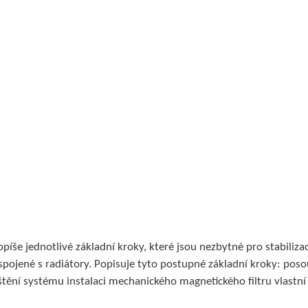
íše jednotlivé základní kroky, které jsou nezbytné pro stabiliza
spojené s radiátory. Popisuje tyto postupné základní kroky: pos
tění systému instalaci mechanického magnetického filtru vlastní