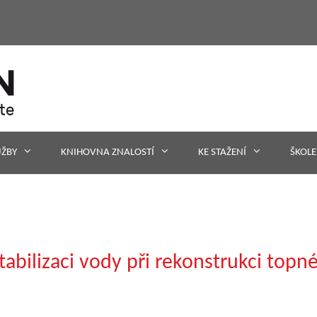
UŽBY
KNIHOVNA ZNALOSTÍ
KE STAŽENÍ
ŠKOLE
bilizaci vody při rekonstrukci top