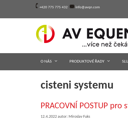
Přeskočit
+420 775 775 432
info@avqn.com
na
obsah
O NÁS
PRODUKTOVÉ ŘADY
SL
cisteni systemu
PRACOVNÍ POSTUP pro sta
12.4.2022
autor:
Miroslav Fuks