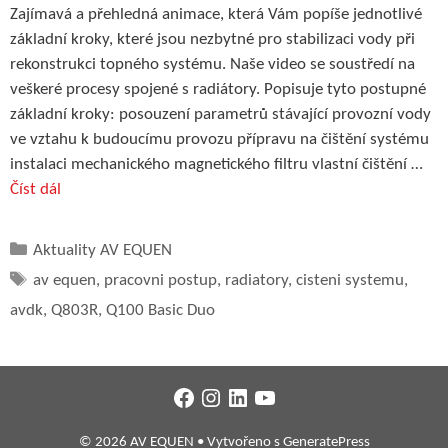
Zajímavá a přehledná animace, která Vám popíše jednotlivé
základní kroky, které jsou nezbytné pro stabilizaci vody při
rekonstrukci topného systému. Naše video se soustředí na
veškeré procesy spojené s radiátory. Popisuje tyto postupné
základní kroky: posouzení parametrů stávající provozní vody
ve vztahu k budoucímu provozu přípravu na čištění systému
instalaci mechanického magnetického filtru vlastní čištění …
Číst dál
Rubriky
Aktuality AV EQUEN
Štítky
av equen
,
pracovni postup
,
radiatory
,
cisteni systemu
,
avdk
,
Q803R
,
Q100 Basic Duo
Facebook
Instagram
LinkedIn
YouTube
© 2026 AV EQUEN
• Vytvořeno s
GeneratePress