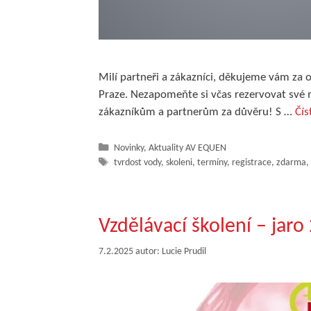
Milí partneři a zákazníci, děkujeme vám za 
Praze. Nezapomeňte si včas rezervovat své 
zákazníkům a partnerům za důvěru! S …
Čís
Rubriky
Novinky
,
Aktuality AV EQUEN
Štítky
tvrdost vody
,
skoleni
,
termíny
,
registrace
,
zdarma
,
Vzdělávací školení – jaro
7.2.2025
autor:
Lucie Prudil