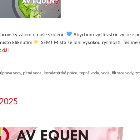
obrovský zájem o naše školení!
Abychom vyšli vstříc vysoké po
místo kliknutím
SEM! Místa se plní vysokou rychlostí. Těšíme
t dál
úprava vody
,
pitná voda
,
instalatérské práce
,
topná voda
,
voda
,
filtrace vody
,
zm
 2025