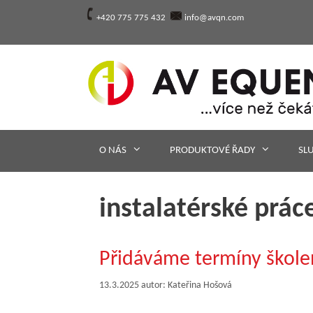
Přeskočit
+420 775 775 432
info@avqn.com
na
obsah
O NÁS
PRODUKTOVÉ ŘADY
SL
instalatérské prác
Přidáváme termíny škole
13.3.2025
autor:
Kateřina Hošová