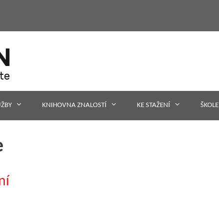
UŽBY
KNIHOVNA ZNALOSTÍ
KE STAŽENÍ
ŠKOLE
e
ní