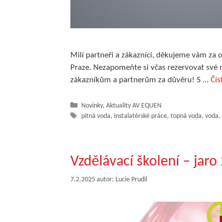
Milí partneři a zákazníci, děkujeme vám za 
Praze. Nezapomeňte si včas rezervovat své 
zákazníkům a partnerům za důvěru! S …
Čís
Rubriky
Novinky
,
Aktuality AV EQUEN
Štítky
pitná voda
,
instalatérské práce
,
topná voda
,
voda
,
Vzdělávací školení – jaro
7.2.2025
autor:
Lucie Prudil