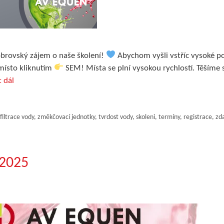
obrovský zájem o naše školení!
Abychom vyšli vstříc vysoké po
místo kliknutím
SEM! Místa se plní vysokou rychlostí. Těšíme
t dál
filtrace vody
,
změkčovací jednotky
,
tvrdost vody
,
skoleni
,
termíny
,
registrace
,
zd
 2025