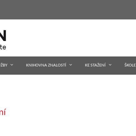
UŽBY
KNIHOVNA ZNALOSTÍ
KE STAŽENÍ
ŠKOLE
ní