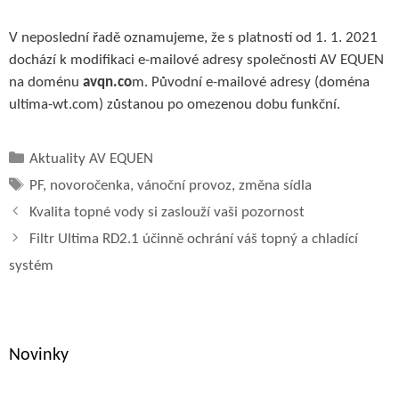
V neposlední řadě oznamujeme, že s platností od 1. 1. 2021
dochází k modifikaci e-mailové adresy společnosti AV EQUEN
na doménu
avqn.co
m. Původní e-mailové adresy (doména
ultima-wt.com) zůstanou po omezenou dobu funkční.
Rubriky
Aktuality AV EQUEN
Štítky
PF
,
novoročenka
,
vánoční provoz
,
změna sídla
Kvalita topné vody si zaslouží vaši pozornost
Filtr Ultima RD2.1 účinně ochrání váš topný a chladící
systém
Novinky